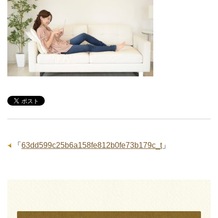
「
63dd599c25b6a158fe812b0fe73b179c_t
」