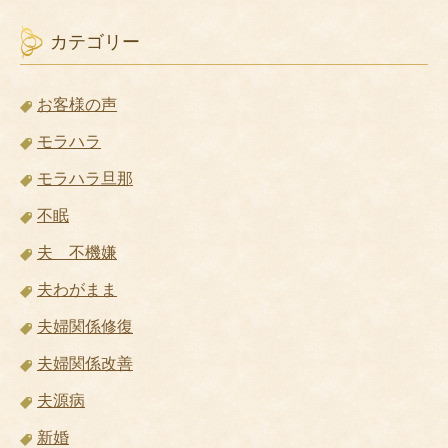
カテゴリー
お客様の声
モラハラ
モラハラ旦那
不眠
夫 不機嫌
夫わがまま
夫婦関係修復
夫婦関係改善
夫源病
新婚