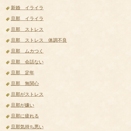
新婚 イライラ
旦那 イライラ
旦那 ストレス
旦那 ストレス 体調不良
旦那 ムカつく
旦那 会話ない
旦那 定年
旦那 無関心
旦那がストレス
旦那が嫌い
旦那に疲れる
旦那気持ち悪い