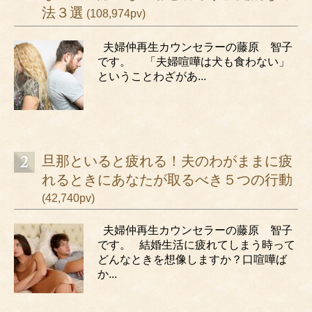
法３選
(108,974pv)
夫婦仲再生カウンセラーの藤原 智子
です。 「夫婦喧嘩は犬も食わない」
ということわざがあ...
旦那といると疲れる！夫のわがままに疲
れるときにあなたが取るべき５つの行動
(42,740pv)
夫婦仲再生カウンセラーの藤原 智子
です。 結婚生活に疲れてしまう時って
どんなときを想像しますか？口喧嘩ば
か...