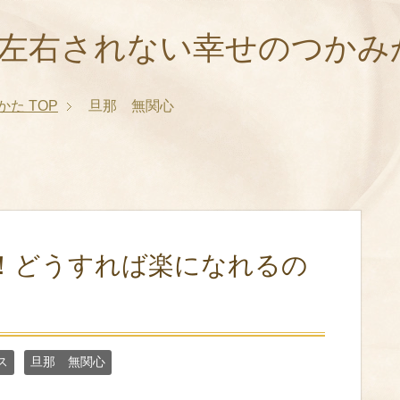
に左右されない幸せのつかみ
かた
TOP
旦那 無関心
！どうすれば楽になれるの
ス
旦那 無関心