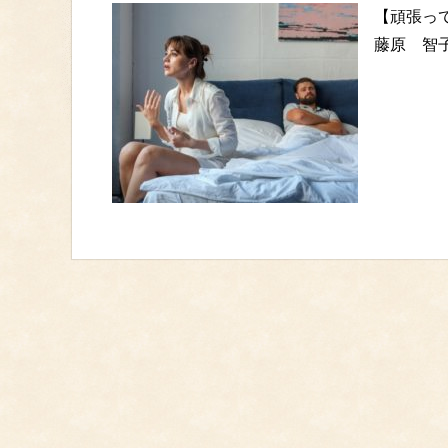
【頑張っ
藤原 智子