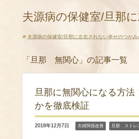
夫源病の保健室/旦那
夫源病の保健室/旦那に左右されない幸せのつかみ
「旦那 無関心」の記事一覧
旦那に無関心になる方法
かを徹底検証
2018年12月7日
夫婦関係改善
旦那 ストレ