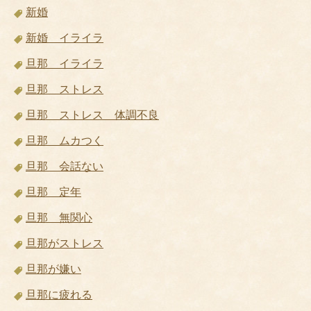
新婚
新婚 イライラ
旦那 イライラ
旦那 ストレス
旦那 ストレス 体調不良
旦那 ムカつく
旦那 会話ない
旦那 定年
旦那 無関心
旦那がストレス
旦那が嫌い
旦那に疲れる