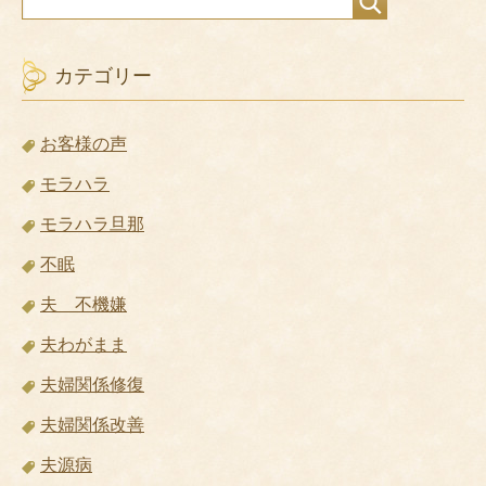
カテゴリー
お客様の声
モラハラ
モラハラ旦那
不眠
夫 不機嫌
夫わがまま
夫婦関係修復
夫婦関係改善
夫源病