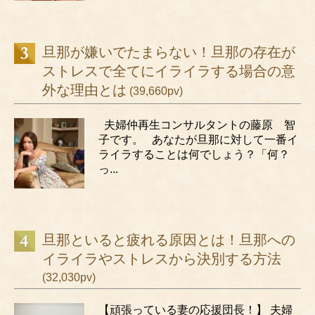
旦那が嫌いでたまらない！旦那の存在が
ストレスで全てにイライラする場合の意
外な理由とは
(39,660pv)
夫婦仲再生コンサルタントの藤原 智
子です。 あなたが旦那に対して一番イ
ライラすることは何でしょう？「何？
っ...
旦那といると疲れる原因とは！旦那への
イライラやストレスから決別する方法
(32,030pv)
【頑張っている妻の応援団長！】 夫婦