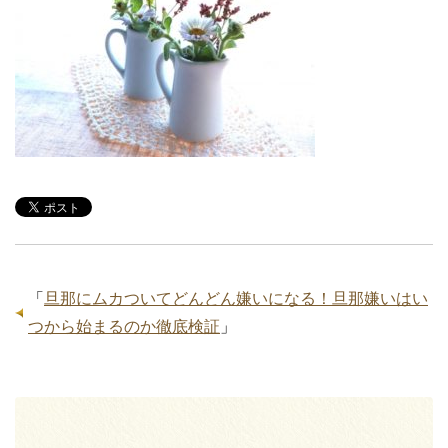
「
旦那にムカついてどんどん嫌いになる！旦那嫌いはい
つから始まるのか徹底検証
」