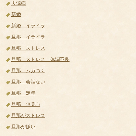
夫源病
新婚
新婚 イライラ
旦那 イライラ
旦那 ストレス
旦那 ストレス 体調不良
旦那 ムカつく
旦那 会話ない
旦那 定年
旦那 無関心
旦那がストレス
旦那が嫌い