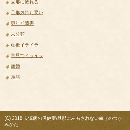
旦那に疲れる
旦那気持ち悪い
更年期障害
未分類
産後イライラ
育児でイライラ
離婚
頭痛
(C) 2018 夫源病の保健室/旦那に左右されない幸せのつか
みかた