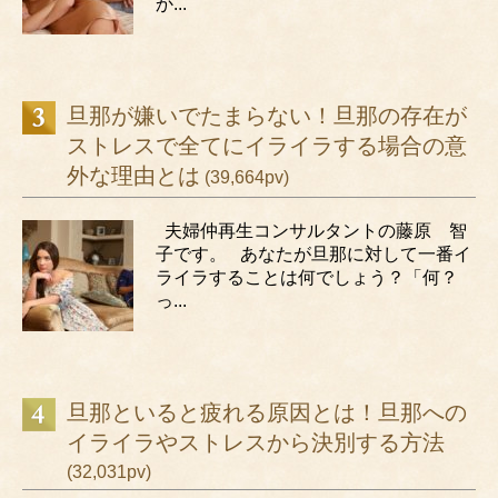
か...
旦那が嫌いでたまらない！旦那の存在が
ストレスで全てにイライラする場合の意
外な理由とは
(39,664pv)
夫婦仲再生コンサルタントの藤原 智
子です。 あなたが旦那に対して一番イ
ライラすることは何でしょう？「何？
っ...
旦那といると疲れる原因とは！旦那への
イライラやストレスから決別する方法
(32,031pv)