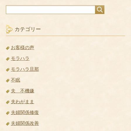
カテゴリー
お客様の声
モラハラ
モラハラ旦那
不眠
夫 不機嫌
夫わがまま
夫婦関係修復
夫婦関係改善