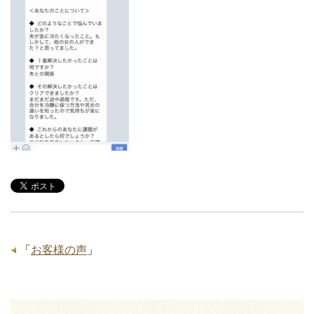
「
お客様の声
」