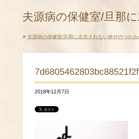
夫源病の保健室/旦那
夫源病の保健室/旦那に左右されない幸せのつかみ
7d6805462803bc88521f2f
2018年12月7日