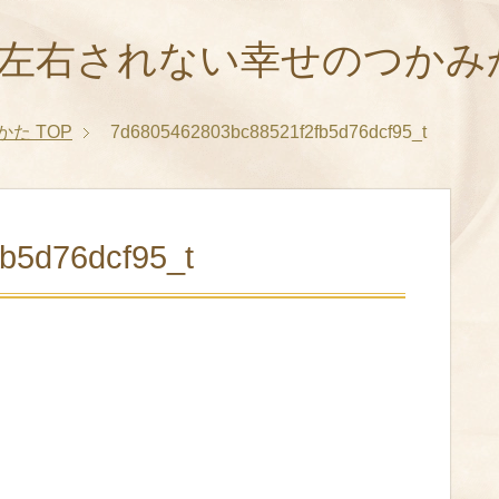
に左右されない幸せのつかみ
かた
TOP
7d6805462803bc88521f2fb5d76dcf95_t
b5d76dcf95_t