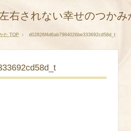
に左右されない幸せのつかみ
かた
TOP
d02826f4d6ab7984026be333692cd58d_t
333692cd58d_t