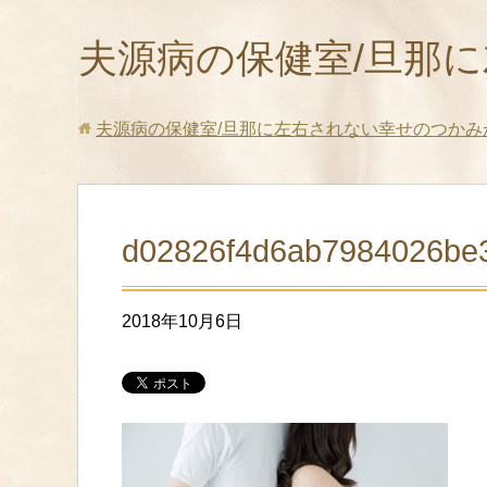
夫源病の保健室/旦那
夫源病の保健室/旦那に左右されない幸せのつかみ
d02826f4d6ab7984026be
2018年10月6日