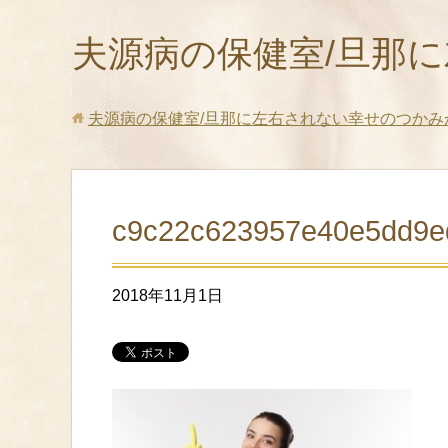
夫源病の保健室/旦那
夫源病の保健室/旦那に左右されない幸せのつかみ
c9c22c623957e40e5dd9e
2018年11月1日