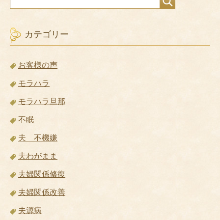
カテゴリー
お客様の声
モラハラ
モラハラ旦那
不眠
夫 不機嫌
夫わがまま
夫婦関係修復
夫婦関係改善
夫源病