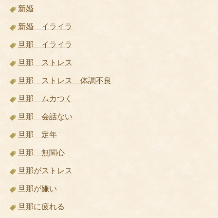
新婚
新婚 イライラ
旦那 イライラ
旦那 ストレス
旦那 ストレス 体調不良
旦那 ムカつく
旦那 会話ない
旦那 定年
旦那 無関心
旦那がストレス
旦那が嫌い
旦那に疲れる