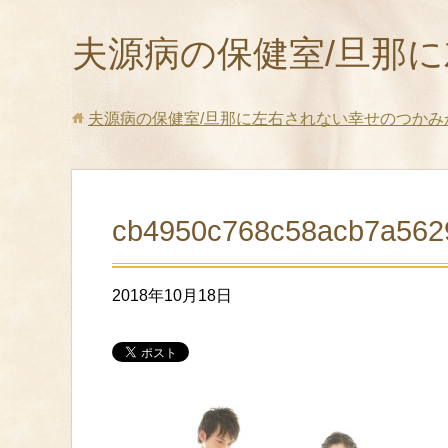
夫源病の保健室/旦那
夫源病の保健室/旦那に左右されない幸せのつかみ
cb4950c768c58acb7a562
2018年10月18日