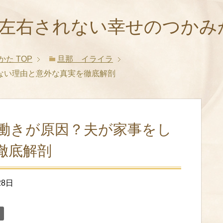
に左右されない幸せのつかみ
かた
TOP
旦那 イライラ
ない理由と意外な真実を徹底解剖
働きが原因？夫が家事をし
徹底解剖
28日
く