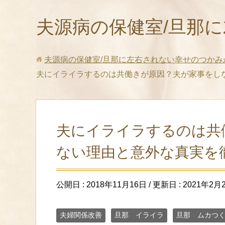
夫源病の保健室/旦那
夫源病の保健室/旦那に左右されない幸せのつかみ
夫にイライラするのは共働きが原因？夫が家事をし
夫にイライラするのは共
ない理由と意外な真実を
公開日 :
2018年11月16日
/ 更新日 :
2021年2月
夫婦関係改善
旦那 イライラ
旦那 ムカつ