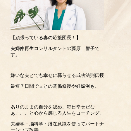
【頑張っている妻の応援団長！】
夫婦仲再生コンサルタントの藤原 智子で
す。
嫌いな夫とでも幸せに暮らせる成功法則伝授
最短７日間で夫との関係修復や妊娠例も。
ありのままの自分を認め、毎日幸せだな
ぁ、、、と心から感じる人生をコーチング。
夫婦学・脳科学・潜在意識を使ってパートナ
ーシップ改善。