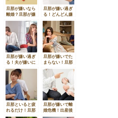
旦那が嫌いなら
旦那が嫌い過ぎ
離婚？旦那が嫌
る！どんどん嫌
いでも離婚でき
いになってスト
ないときに準備
レスがたまる場
しておく秘策と
合の対処法
は
旦那が嫌い過ぎ
旦那が嫌いでた
る！夫が嫌いに
まらない！旦那
なった理由と根
の存在がストレ
本的なきっかけ
スで全てにイラ
とは
イラする場合の
意外な理由とは
旦那といると疲
旦那が嫌いで離
れるだけ！旦那
婚危機！出産後
が嫌いでイライ
夫が嫌いで離婚