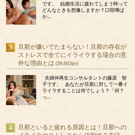
です。 結婚生活に疲れてしまう時って
どんなときを想像しますか？口喧嘩ば
か...
旦那が嫌いでたまらない！旦那の存在が
ストレスで全てにイライラする場合の意
外な理由とは
(39,663pv)
夫婦仲再生コンサルタントの藤原 智
子です。 あなたが旦那に対して一番イ
ライラすることは何でしょう？「何？
っ...
旦那といると疲れる原因とは！旦那への