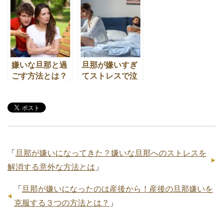
ラし会話がなく
したい時に落ち
ても◯◯をやめ
入りがちな間違
るだけで解決
いとは？
嫌いな旦那と過
旦那が嫌いすぎ
ごす方法とは？
てストレスで泣
旦那を気にしな
きたくなる！旦
いための３つの
那がストレスの
方法
原因なら◯◯を
やめるだけ
「
旦那が嫌いになってきた？嫌いな旦那へのストレスを
解消する意外な方法とは
」
「
旦那が嫌いになったのは産後から！産後の旦那嫌いを
克服する３つの方法とは？
」