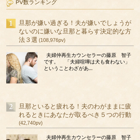
PV数ランキング
旦那が嫌い過ぎる！夫が嫌いでしょうが
ないのに嫌いな旦那と暮らす決定的な方
法３選
(108,976pv)
夫婦仲再生カウンセラーの藤原 智子
です。 「夫婦喧嘩は犬も食わない」
ということわざがあ...
旦那といると疲れる！夫のわがままに疲
れるときにあなたが取るべき５つの行動
(42,740pv)
夫婦仲再生カウンセラーの藤原 智子